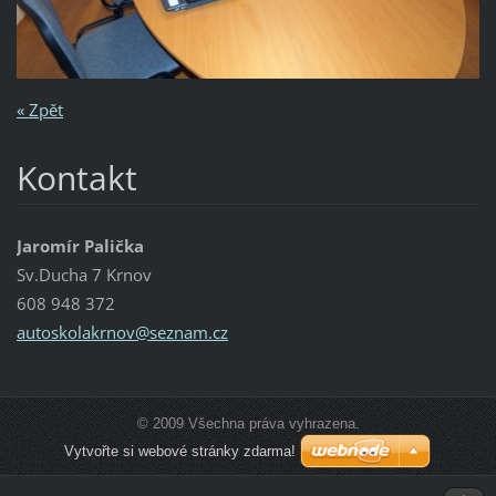
« Zpět
Kontakt
Jaromír Palička
Sv.Ducha 7 Krnov
608 948 372
autoskol
akrnov@s
eznam.cz
© 2009 Všechna práva vyhrazena.
Vytvořte si webové stránky zdarma!